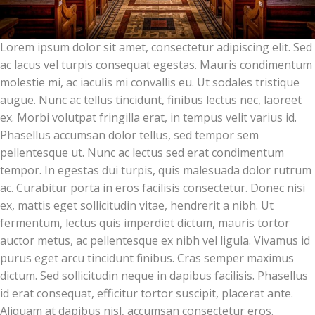
Lorem ipsum dolor sit amet, consectetur adipiscing elit. Sed
ac lacus vel turpis consequat egestas. Mauris condimentum
molestie mi, ac iaculis mi convallis eu. Ut sodales tristique
augue. Nunc ac tellus tincidunt, finibus lectus nec, laoreet
ex. Morbi volutpat fringilla erat, in tempus velit varius id.
Phasellus accumsan dolor tellus, sed tempor sem
pellentesque ut. Nunc ac lectus sed erat condimentum
tempor. In egestas dui turpis, quis malesuada dolor rutrum
ac. Curabitur porta in eros facilisis consectetur. Donec nisi
ex, mattis eget sollicitudin vitae, hendrerit a nibh. Ut
fermentum, lectus quis imperdiet dictum, mauris tortor
auctor metus, ac pellentesque ex nibh vel ligula. Vivamus id
purus eget arcu tincidunt finibus. Cras semper maximus
dictum. Sed sollicitudin neque in dapibus facilisis. Phasellus
id erat consequat, efficitur tortor suscipit, placerat ante.
Aliquam at dapibus nisl, accumsan consectetur eros.