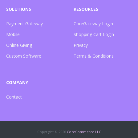
SOLUTIONS
RESOURCES
Payment Gateway
CoreGateway Login
Mobile
Shopping Cart Login
Online Giving
Privacy
Custom Software
Terms & Conditions
COMPANY
Contact
Copyright ©
2026
CoreCommerce LLC